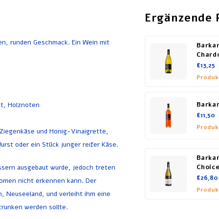
Ergänzende 
en, runden Geschmack. Ein Wein mit
Barkan
Chard
€13,25
Produk
Barkan
it, Holznoten
€11,50
Produk
 Ziegenkäse und Honig-Vinaigrette,
rst oder ein Stück junger reifer Käse.
Barka
ässern ausgebaut wurde, jedoch treten
Choic
€26,80
romen nicht erkennen kann. Der
Produk
 Neuseeland, und verleiht ihm eine
trunken werden sollte.