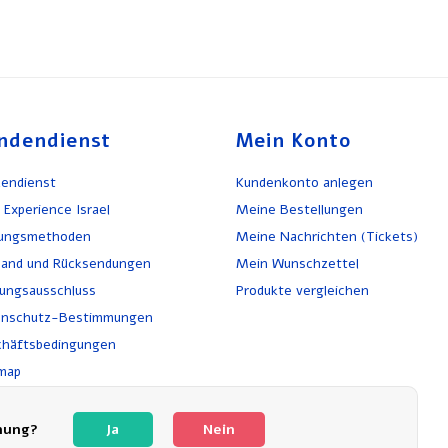
ndendienst
Mein Konto
endienst
Kundenkonto anlegen
 Experience Israel
Meine Bestellungen
lungsmethoden
Meine Nachrichten (Tickets)
and und Rücksendungen
Mein Wunschzettel
ungsausschluss
Produkte vergleichen
enschutz-Bestimmungen
häftsbedingungen
map
kehr
chwerden
nung?
Ja
Nein