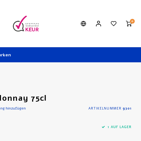
0
rken
donnay 75cl
ung hinzufügen
ARTIKELNUMMER
9301
1 AUF LAGER