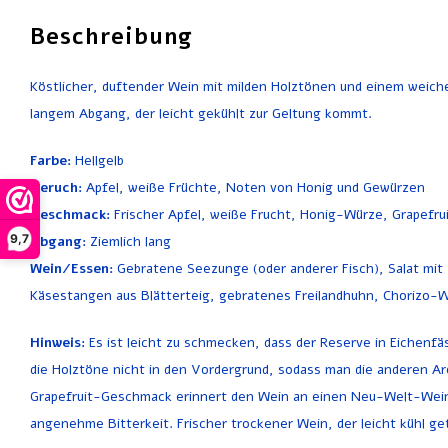
Beschreibung
Köstlicher, duftender Wein mit milden Holztönen und einem weich
langem Abgang, der leicht gekühlt zur Geltung kommt.
Farbe:
Hellgelb
Geruch:
Apfel, weiße Früchte, Noten von Honig und Gewürzen
Geschmack:
Frischer Apfel, weiße Frucht, Honig-Würze, Grapefru
9,7
Abgang:
Ziemlich lang
Wein/Essen:
Gebratene Seezunge (oder anderer Fisch), Salat mit
Käsestangen aus Blätterteig, gebratenes Freilandhuhn, Chorizo-Wu
Hinweis:
Es ist leicht zu schmecken, dass der Reserve in Eichenf
die Holztöne nicht in den Vordergrund, sodass man die anderen A
Grapefruit-Geschmack erinnert den Wein an einen Neu-Welt-Wein,
angenehme Bitterkeit. Frischer trockener Wein, der leicht kühl ge