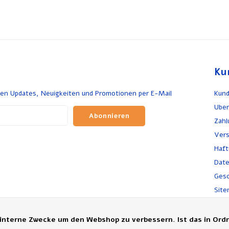
Ku
en Updates, Neuigkeiten und Promotionen per E-Mail
Kund
Uber
Abonnieren
Zah
Vers
Haft
Dat
Gesc
Site
Rück
Bes
 interne Zwecke um den Webshop zu verbessern. Ist das in Ord