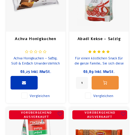
Suppe
Frühstück und Mittagessen
Olivenöl
Achva Honigkuchen
Abadi Kekse - Salzig
Backen und Kochen
Achva Honigkuchen – Saftig,
Für einen köstlichen Snack für
Süß & Einfach Unwiderstehlich
die ganze Familie, Sie sich diese
leckere Packung Mini-Bagel-
€6,25
Inkl. MwSt.
€6,89
Inkl. MwSt.
Häppchen von Abadi. Jeder
Mini-Bagel wird nach einem
Rezept aus dem Nahen Osten
hergestellt und hat eine
wunderbare Textur und einen
Vergleichen
Vergleichen
köstlichen salzigen Geschmack.
VORÜBERGEHEND
VORÜBERGEHEND
AUSVERKAUFT
AUSVERKAUFT