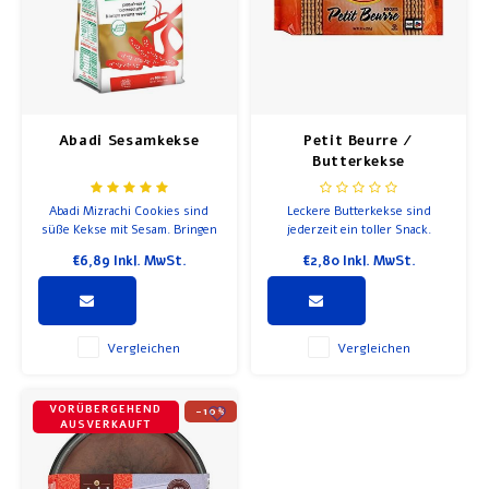
Abadi Sesamkekse
Petit Beurre /
Butterkekse
Abadi Mizrachi Cookies sind
Leckere Butterkekse sind
süße Kekse mit Sesam. Bringen
jederzeit ein toller Snack.
Sie heute etwas davon mit nach
€6,89
Inkl. MwSt.
€2,80
Inkl. MwSt.
Hause, um herauszufinden,
warum so viele Israelis süchtig
nach dieser leckeren Leckerei
sind.
Vergleichen
Vergleichen
VORÜBERGEHEND
-10%
AUSVERKAUFT