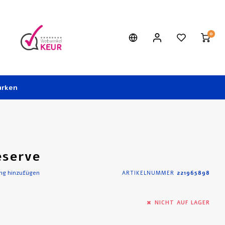
0
rken
eserve
ng hinzufügen
ARTIKELNUMMER
221965898
NICHT AUF LAGER