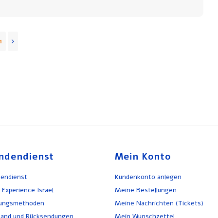
1
ndendienst
Mein Konto
endienst
Kundenkonto anlegen
 Experience Israel
Meine Bestellungen
lungsmethoden
Meine Nachrichten (Tickets)
and und Rücksendungen
Mein Wunschzettel