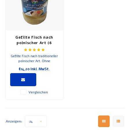
Suppe
Frühstück und Mittagessen
Olivenöl
Gefilte Fisch nach
polnischer Art (6
Backen und Kochen
Frikadellen)
Gefilte Fisch nach traditioneller
polnischer Art. Ohne
Konservierungs- und
€14,20
Inkl. MwSt.
Farbstoffe.
Vergleichen
Anzeigen:
24