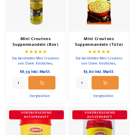
Suppe
Frühstück und Mittagessen
Olivenöl
Mini Croutons
Mini Croutons
Suppenmandeln (Box)
Suppenmandeln (Tüte)
Backen und Kochen
Die berühmten Mini Croutons
Die berühmten Mini Croutons
von Osem. Köstliches,
von Osem. Köstliches,
geröstetes und würziges Brot.
geröstetes und würziges Brot.
€6,59
Inkl. MwSt.
€5,60
Inkl. MwSt.
Knusprige und schmackhafte
Knusprige und schmackhafte
Ergänzungen zu Suppen und
Ergänzungen zu Suppen und
Salaten. Rein natürliche
Salaten. Rein natürliche
Zutaten, keine
Zutaten, keine
Konservierungsstoffe, keine
Konservierungsstoffe, keine
Vergleichen
Vergleichen
Lebensmittelfarbe.
Lebensmittelfarbe.
VORÜBERGEHEND
VORÜBERGEHEND
AUSVERKAUFT
AUSVERKAUFT