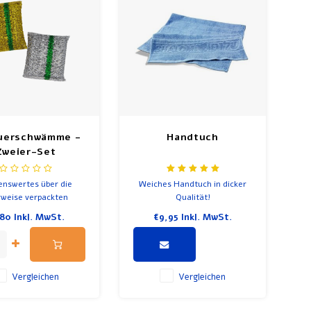
uerschwämme -
Handtuch
Zweier-Set
enswertes über die
Weiches Handtuch in dicker
rweise verpackten
Qualität!
e (ein Paar enthält
,80
Inkl. MwSt.
€9,95
Inkl. MwSt.
eine Gold- und
ariante): Im Judentum
ie Menschen oft zwei
ungen in der Küche.
Vergleichen
Vergleichen