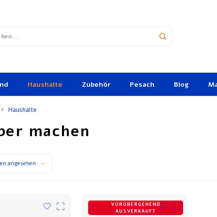
und
Haushalte
Zubehör
Pesach
Blog
Ma
Haushalte
ber machen
en angesehen
VORÜBERGEHEND
AUSVERKAUFT