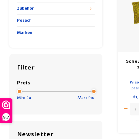
Zubehör
Pesach
Marken
Sche
Filter
Preis
Wiss
paa
Schwämm
€1
Min: €
0
Max: €
10
Silberv
haben d
9,7
Abteil
Newsletter