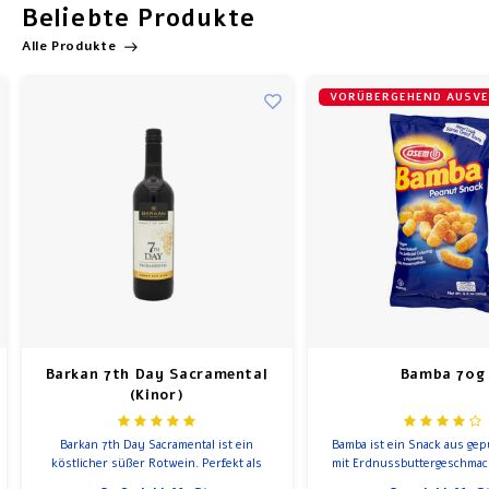
Beliebte Produkte
Alle Produkte
VORÜBERGEHEND AUSVE
Barkan 7th Day Sacramental
Bamba 70g
(Kinor)
Barkan 7th Day Sacramental ist ein
Bamba ist ein Snack aus ge
köstlicher süßer Rotwein. Perfekt als
mit Erdnussbuttergeschmack
Schabbatwein, zum Abendessen oder an
einer der führenden Snacks, 