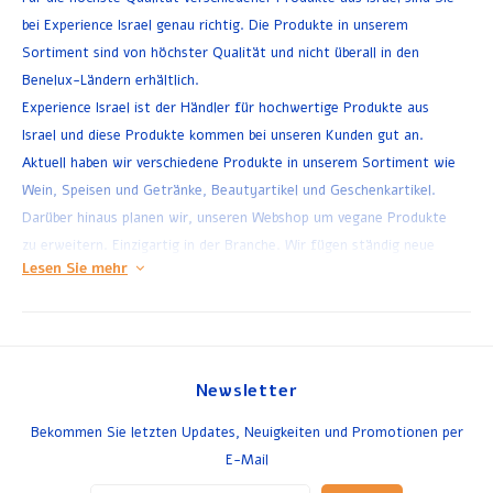
bei Experience Israel genau richtig. Die Produkte in unserem
Sortiment sind von höchster Qualität und nicht überall in den
Benelux-Ländern erhältlich.
Experience Israel ist der Händler für hochwertige Produkte aus
Israel und diese Produkte kommen bei unseren Kunden gut an.
Aktuell haben wir verschiedene Produkte in unserem Sortiment wie
Wein, Speisen und Getränke, Beautyartikel und Geschenkartikel.
Darüber hinaus planen wir, unseren Webshop um vegane Produkte
zu erweitern. Einzigartig in der Branche. Wir fügen ständig neue
Lesen Sie mehr
Produkte für viel Abwechslung in unser Sortiment ein.
Neben der professionellen Qualität dieser israelischen Produkte ist
uns eine gute (Nach-)Pflege ebenso wichtig. Deshalb stehen wir
Ihnen jeden Werktag mit Tipps oder Ratschlägen für Ihr(e)
Produkt(e) zur Verfügung. Wir sind dankbar, dass wir unseren
Newsletter
Kunden (geschäftlich und privat) zu ihrer Zufriedenheit helfen
Bekommen Sie letzten Updates, Neuigkeiten und Promotionen per
konnten.
E-Mail
In unserem Webshop können Sie privat und geschäftlich die
unterschiedlichsten Produkte sicher bestellen. Wenn auf Lager, an