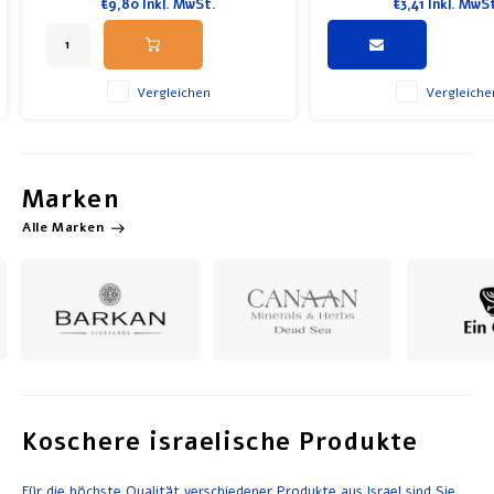
€9,80
Inkl. MwSt.
€3,41
Inkl. MwS
anderen Feiertagen. Passt hervorragend
hergestellt und verkauf
zu Käse und Nüssen.
Vergleichen
Vergleiche
Marken
Alle Marken
Koschere israelische Produkte
Für die höchste Qualität verschiedener Produkte aus Israel sind Sie