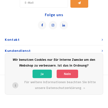
einem Werktag vor 15:00 Uhr bestellt, am nächsten Werktag
geliefert!
Folge uns
Kontakt
Kundendienst
Wir benutzen Cookies nur für interne Zwecke um den
Mein Konto
Webshop zu verbessern. Ist das in Ordnung?
Ja
Nein
Für weitere Informationen beachten Sie bitte
unsere Datenschutzerklärung. »
© Copyright 2026 Experience Israel - Powered by
Lightspeed
- Theme by
Shopmonkey