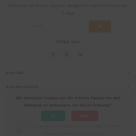
Bekommen Sie letzten Updates, Neuigkeiten und Promotionen per
E-Mail
Folge uns
Kontakt
Kundendienst
Wir benutzen Cookies nur für interne Zwecke um den
Mein Konto
Webshop zu verbessern. Ist das in Ordnung?
Ja
Nein
Für weitere Informationen beachten Sie bitte
unsere Datenschutzerklärung. »
© Copyright 2026 Experience Israel - Powered by
Lightspeed
- Theme by