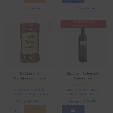
und dann in die Mischung
gemischt und zu einem Pulver
Vergleichen
Vergleichen
gemahlen werden.
VORÜBERGEHEND
AUSVERKAUFT
Kaffee mit
Zmora - Cabernet
Vanillegeschmack
Sauvignon
(Instant)
Das Geheimnis des Elite-
Junger halbsüßer Rotwein,
Instantkaffees liegt in seinem
weich mit dunklen Beeren,
einzigartigen und raffinierten
Kirschen und deutlichen
€12,15
Inkl. MwSt.
€10,95
Inkl. MwSt.
Geschmack.
Marmeladennoten in Aroma und
Geschmack.