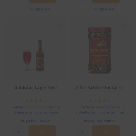
Vergleichen
Vergleichen
Goldstar Lager Beer
Elite Kaffee (Instant)
Goldstar (Hebräisch: גולדסטאר)
Elite Instant Coffee ist ein
ist eine israelische Biermarke.
Instantkaffee in Pulverform mit
mildem Geschmack, hergestellt
€1,79
Inkl. MwSt.
€11,75
Inkl. MwSt.
aus ausgewählten
Kaffeebohnen, die in einem
einzigartigen