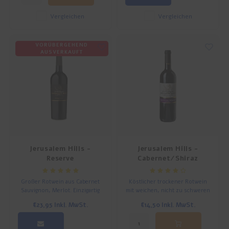
Vergleichen
Vergleichen
VORÜBERGEHEND
AUSVERKAUFT
Jerusalem Hills -
Jerusalem Hills -
Reserve
Cabernet/Shiraz
Großer Rotwein aus Cabernet
Köstlicher trockener Rotwein
Sauvignon, Merlot. Einzigartig
mit weichen, nicht zu schweren
hergestellt in den Bergen von
Tanninen. Köstlich zu
€23,95
Inkl. MwSt.
€14,50
Inkl. MwSt.
Judäa. Köstlich für ein festliches
Nudelgerichten, Brathähnchen,
Abendessen.
Hartkäse und Paté.