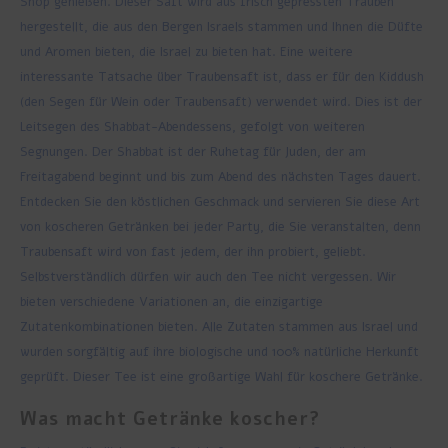
Shop genießen. Dieser Saft wird aus frisch gepressten Trauben
hergestellt, die aus den Bergen Israels stammen und Ihnen die Düfte
und Aromen bieten, die Israel zu bieten hat. Eine weitere
interessante Tatsache über Traubensaft ist, dass er für den Kiddush
(den Segen für Wein oder Traubensaft) verwendet wird. Dies ist der
Leitsegen des Shabbat-Abendessens, gefolgt von weiteren
Segnungen. Der Shabbat ist der Ruhetag für Juden, der am
Freitagabend beginnt und bis zum Abend des nächsten Tages dauert.
Entdecken Sie den köstlichen Geschmack und servieren Sie diese Art
von koscheren Getränken bei jeder Party, die Sie veranstalten, denn
Traubensaft wird von fast jedem, der ihn probiert, geliebt.
Selbstverständlich dürfen wir auch den Tee nicht vergessen. Wir
bieten verschiedene Variationen an, die einzigartige
Zutatenkombinationen bieten. Alle Zutaten stammen aus Israel und
wurden sorgfältig auf ihre biologische und 100% natürliche Herkunft
geprüft. Dieser Tee ist eine großartige Wahl für koschere Getränke.
Was macht Getränke koscher?