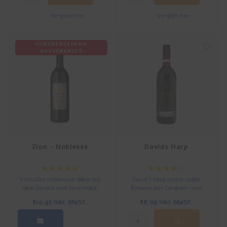
Herstellungsverfahren geröstet
werden, das die vertraute Süße
Vergleichen
Vergleichen
des israelischen
Lieblingskaffees bewahrt. 1
VORÜBERGEHEND
AUSVERKAUFT
Zion - Noblesse
Davids Harp
Vollsüßer rotbrauner Wein mit
David's Harp ist ein süßer
dem Geruch und Geschmack
Rotwein aus Carignan- und
von getrockneten Rosinen.
Grenache-Trauben und wird oft
€10,95
Inkl. MwSt.
€8,09
Inkl. MwSt.
als Kiddusch-, Havdala- oder
Kommunionwein verwendet.