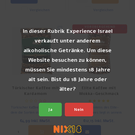
Vergleichen
Vergleichen
VORÜBERGEHEND
In dieser Rubrik Experience Israel
AUSVERKAUFT
verkauft unter anderem
alkoholische Getränke. Um diese
Website besuchen zu können,
müssen Sie mindestens 18 Jahre
alt sein. Bist du 18 Jahre oder
Türkischer Kaffee mit
Elite Kaffee mit
älter?
Kardamom
Mokka-Geschmack
(Instant)
Türkischer Kaffee ist Kaffee, bei
Das Geheimnis des Elite-
Ja
Nein
dem die Sorten in der Mischung
Instantkaffees liegt in seinem
einer einzigartigen Röstung
einzigartigen und raffinierten
€4,99
Inkl. MwSt.
€12,15
Inkl. MwSt.
unterzogen werden, um einen
Geschmack.
typischen Geschmack und ein
typisches Aroma zu erzeugen,