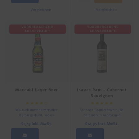
Vergleichen
Vergleichen
VORÜBERGEHEND
VORÜBERGEHEND
AUSVERKAUFT
AUSVERKAUFT
Maccabi Lager Beer
Isaacs Ram - Cabernet
Sauvignon
Wo auch immer alternative
Schöner Granatrotwein, bei
Kultur gedeiht, wo es
dem man in Aroma und
Underground-Konzerte und
Geschmack schwarze
€1,79
Inkl. MwSt.
€32,95
Inkl. MwSt.
originelle Kunst gibt, dort gibt
Johannisbeeren, Brombeeren
es auch Makkabi-Bier.
und Noten von Gewürzen und
Zedernholz erkennt. In diesem