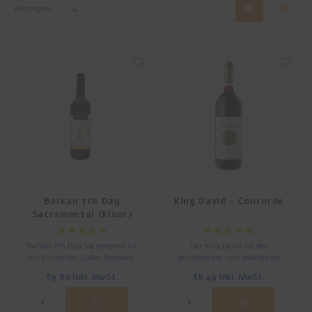
Anzeigen:
24
Frühstück und Mittagessen
Olivenöl
Backen und Kochen
Barkan 7th Day
King David - Concorde
Sacramental (Kinor)
Barkan 7th Day Sacramental ist
Der King David ist der
ein köstlicher süßer Rotwein.
berühmteste und beliebteste
Perfekt als Schabbatwein, zum
Dessertwein in Israel zum
€9,80
Inkl. MwSt.
€8,49
Inkl. MwSt.
Abendessen oder an anderen
Kiddusch oder Pessach.
Feiertagen. Passt hervorragend
zu Käse und Nüssen.