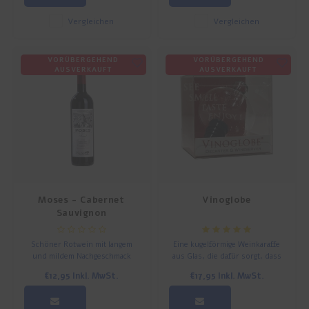
Wein schmeckt man die
Leidenschaft des Winzers. Er
Vergleichen
Vergleichen
macht aus einem guten Essen
ein Fest!
VORÜBERGEHEND
VORÜBERGEHEND
AUSVERKAUFT
AUSVERKAUFT
Moses - Cabernet
Vinoglobe
Sauvignon
Schöner Rotwein mit langem
Eine kugelförmige Weinkaraffe
und mildem Nachgeschmack
aus Glas, die dafür sorgt, dass
der Weingeschmack voll zur
€12,95
Inkl. MwSt.
€17,95
Inkl. MwSt.
Geltung kommt.