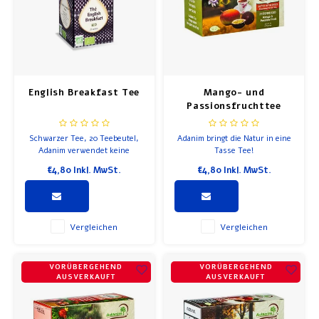
English Breakfast Tee
Mango- und
Passionsfruchttee
Schwarzer Tee, 20 Teebeutel,
Adanim bringt die Natur in eine
Adanim verwendet keine
Tasse Tee!
chemischen Pestizide oder
€4,80
Inkl. MwSt.
€4,80
Inkl. MwSt.
Düngemittel, daher ist der
Geruch und Geschmack optimal.
Vergleichen
Vergleichen
VORÜBERGEHEND
VORÜBERGEHEND
AUSVERKAUFT
AUSVERKAUFT