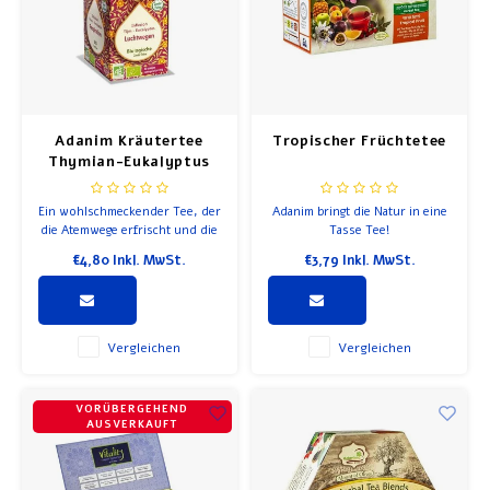
Zubehör
Frühstück und Mittagessen
Olivenöl
Adanim Kräutertee
Tropischer Früchtetee
Backen und Kochen
Thymian-Eukalyptus
Ein wohlschmeckender Tee, der
Adanim bringt die Natur in eine
die Atemwege erfrischt und die
Tasse Tee!
freie Atmung fördert.
€4,80
Inkl. MwSt.
€3,79
Inkl. MwSt.
Vergleichen
Vergleichen
VORÜBERGEHEND
AUSVERKAUFT