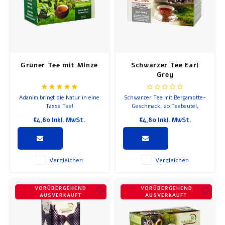
Grüner Tee mit Minze
Schwarzer Tee Earl
Grey
Adanim bringt die Natur in eine
Schwarzer Tee mit Bergamotte-
Tasse Tee!
Geschmack, 20 Teebeutel,
Adanim verwendet keine
€4,80
Inkl. MwSt.
€4,80
Inkl. MwSt.
chemischen Pestizide oder
Düngemittel, daher ist der
Geruch und Geschmack optimal.
Vergleichen
Vergleichen
VORÜBERGEHEND
VORÜBERGEHEND
AUSVERKAUFT
AUSVERKAUFT