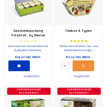
Geschenkpackung
Teebox 6 Typen
Vitalität, 64 Beutel
Kräutertee
Eine exklusive Geschenkbox mit
Teebox mit 6 leckeren Tee- und
64 Beuteln Kräutertee,
Kräuterteemischungen.
bestehend aus acht köstlichen
€29,50
Inkl. MwSt.
€12,50
Inkl. MwSt.
Sorten, die nicht nur lecker
sind, sondern auch eine
positive Wirkung auf die
Gesundheit haben und das
Wohlbefinden fördern.
Vergleichen
Vergleichen
VORÜBERGEHEND
VORÜBERGEHEND
AUSVERKAUFT
AUSVERKAUFT