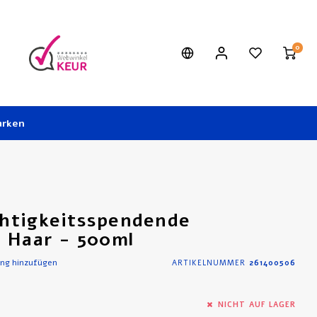
0
rken
htigkeitsspendende
s Haar - 500ml
ung hinzufügen
ARTIKELNUMMER
261400506
NICHT AUF LAGER