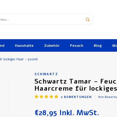
und
Haushalte
Zubehör
Pesach
Blog
Ma
r lockiges Haar - 500ml
SCHWARTZ
Schwartz Tamar - Feuc
Haarcreme für lockige
2
BEWERTUNGEN
Ihre Bewert
€28,95
Inkl. MwSt.