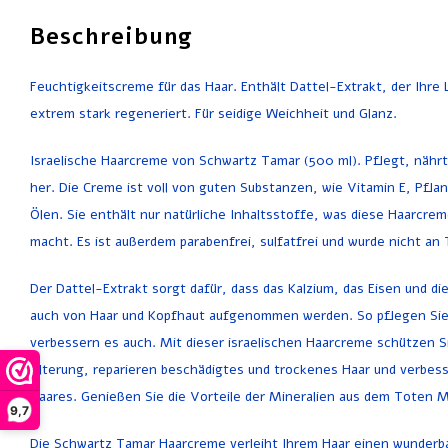
Beschreibung
Feuchtigkeitscreme für das Haar. Enthält Dattel-Extrakt, der Ihre 
extrem stark regeneriert. Für seidige Weichheit und Glanz.
Israelische Haarcreme von Schwartz Tamar (500 ml). Pflegt, nährt
her. Die Creme ist voll von guten Substanzen, wie Vitamin E, Pfl
Ölen. Sie enthält nur natürliche Inhaltsstoffe, was diese Haarcre
macht. Es ist außerdem parabenfrei, sulfatfrei und wurde nicht an
Der Dattel-Extrakt sorgt dafür, dass das Kalzium, das Eisen und d
auch von Haar und Kopfhaut aufgenommen werden. So pflegen Sie 
verbessern es auch. Mit dieser israelischen Haarcreme schützen Si
Alterung, reparieren beschädigtes und trockenes Haar und verbesser
Haares. Genießen Sie die Vorteile der Mineralien aus dem Toten M
9,7
Die Schwartz Tamar Haarcreme verleiht Ihrem Haar einen wunderba