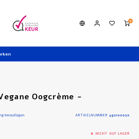
0
rken
 Vegane Oogcrème -
ng hinzufügen
ARTIKELNUMMER
492100030
NICHT AUF LAGER