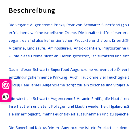
Beschreibung
Die vegane Augencreme Prickly Pear von Schwartz Superfood (30 m
erfrischend weiche israelische Creme. Die Inhaltsstoffe dieser er
vegan, es sind also keine tierischen Produkte enthalten. Er enthäl
Vitamine, Linolsäure, Aminosäuren, Antioxidantien, Phytosterine u
wurde diese Creme nicht an Tieren getestet, ist sulfatfrei und en
Das in dieser Schwartz Superfood Augencreme verwendete Öl verjü
entzündungshemmende Wirkung. Auch Haut ohne viel Feuchtigkeit w
Prickly Pear Israeli Augencreme sorgt für ein frisches und vitales
9,7
Wie wirkt die Schwartz Augencreme? Vitamin E hilft, die Hautalteru
Ihre Haut ein und stellt Kollagen und Elastin wieder her. Hyalurons
sie ihr ermöglicht, mehr Feuchtigkeit aufzunehmen und zu speich
Die Superfood Kaktusfeigen-Augencreme ist ein Produkt aus dem 