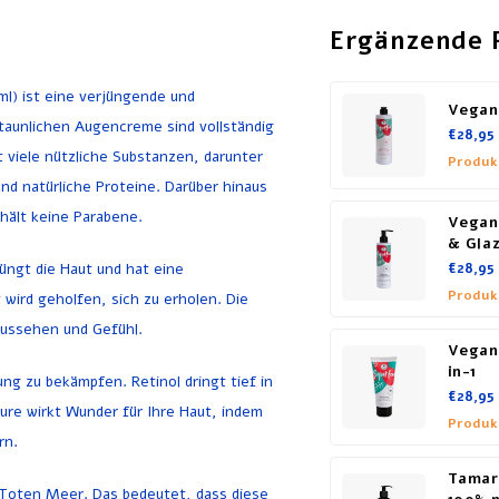
Ergänzende 
l) ist eine verjüngende und
Vegan
staunlichen Augencreme sind vollständig
€28,95
t viele nützliche Substanzen, darunter
Produk
nd natürliche Proteine. Darüber hinaus
thält keine Parabene.
Vegan
& Gla
ngt die Haut und hat eine
€28,95
Produk
ird geholfen, sich zu erholen. Die
 Aussehen und Gefühl.
Vegan
in-1
ng zu bekämpfen. Retinol dringt tief in
€28,95
äure wirkt Wunder für Ihre Haut, indem
Produk
ern.
Tamar
Toten Meer. Das bedeutet, dass diese