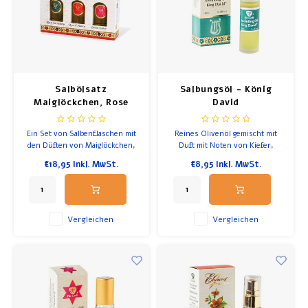
Salbölsatz
Salbungsöl - König
Maiglöckchen, Rose
David
von Saron und Königin
Esther
Ein Set von Salbenflaschen mit
Reines Olivenöl gemischt mit
den Düften von Maiglöckchen,
Duft mit Noten von Kiefer,
Rose von Saron und Königin
Inhalt 10 ml
€18,95
Inkl. MwSt.
€8,95
Inkl. MwSt.
Esther. Die biblischen Salbenöle
Flasche mit Rolle
von Ein Gedi werden in der
Tradition der duftenden Öle
aus biblischer Zeit hergestellt.
Vergleichen
Vergleichen