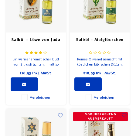
Salböl - Löwe von Juda
Salböl - Maiglöckchen
Ein warmer aromatischer Duft
Reines Olivenöl gemischt mit
von Zitrusfrüchten. Inhalt 30
köstlichen biblischen Düften.
ml, Flasche mit Pumpe
Ein süßer Duft, der auch
€18,95
Inkl. MwSt.
€18,95
Inkl. MwSt.
beruhigend ist. Inhalt 30ml.
Flasche mit Pumpe
Vergleichen
Vergleichen
VORÜBERGEHEND
AUSVERKAUFT