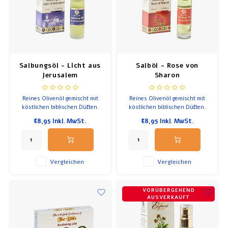
Frühstück und Mittagessen
Olivenöl
Salbungsöl - Licht aus
Salböl - Rose von
Backen und Kochen
Jerusalem
Sharon
Reines Olivenöl gemischt mit
Reines Olivenöl gemischt mit
köstlichen biblischen Düften.
köstlichen biblischen Düften.
Kräftiger Duft mit holzigen
€8,95
Inkl. MwSt.
€8,95
Inkl. MwSt.
Tönen.
Vergleichen
Vergleichen
VORÜBERGEHEND
AUSVERKAUFT