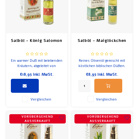
Salböl - König Salomon
Salböl - Maiglöckchen
Ein warmer Duft mit belebenden
Reines Olivenöl gemischt mit
Kräutern, abgeleitet von
köstlichen biblischen Düften.
verschiedenen aromatischen
Ein süßer Duft, der auch
€18,95
Inkl. MwSt.
€8,95
Inkl. MwSt.
Pflanzen aus den Bergen
beruhigend ist. Inhalt 10 ml,
Jerusalems. Inhalt 30ml. Flasche
Flasche mit Rolle
mit Pumpe
Vergleichen
Vergleichen
VORÜBERGEHEND
VORÜBERGEHEND
AUSVERKAUFT
AUSVERKAUFT