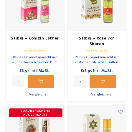
Salböl - Königin Esther
Salböl - Rose von
Sharon
Reines Olivenöl gemischt mit
Reines Olivenöl gemischt mit
wunderbarem biblischen Duft.
köstlichen biblischen Düften.
Angenehmer Duft mit zarten
Ein weicher, attraktiver
€8,95
Inkl. MwSt.
€18,95
Inkl. MwSt.
Vanillenoten. Inhalt 10ml.
Rosenduft.
Flasche mit Rolle
Vergleichen
Vergleichen
VORÜBERGEHEND
AUSVERKAUFT