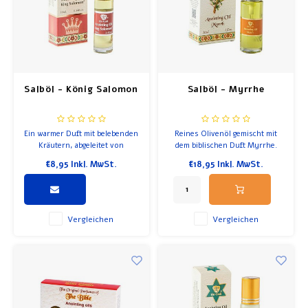
Salböl - König Salomon
Salböl - Myrrhe
Ein warmer Duft mit belebenden
Reines Olivenöl gemischt mit
Kräutern, abgeleitet von
dem biblischen Duft Myrrhe.
verschiedenen aromatischen
Inhalt 30ml. Flasche mit Pumpe
€8,95
Inkl. MwSt.
€18,95
Inkl. MwSt.
Pflanzen aus den Bergen
Jerusalems. Inhalt 10ml. Flasche
mit Rolle
Vergleichen
Vergleichen