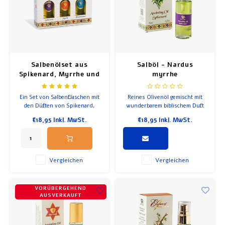
Salbenölset aus
Salböl - Nardus
Spikenard, Myrrhe und
myrrhe
Weihrauch
Ein Set von Salbenflaschen mit
Reines Olivenöl gemischt mit
den Düften von Spikenard,
wunderbarem biblischem Duft
Myrrhe und Weihrauch. Die
Nardus myrrhe (Spikenard =
€18,95
Inkl. MwSt.
€18,95
Inkl. MwSt.
biblischen Salbenöle von Ein
Englisch)
Gedi werden in der Tradition
der duftenden Öle aus
biblischer Zeit hergestellt.
Vergleichen
Vergleichen
VORÜBERGEHEND
AUSVERKAUFT