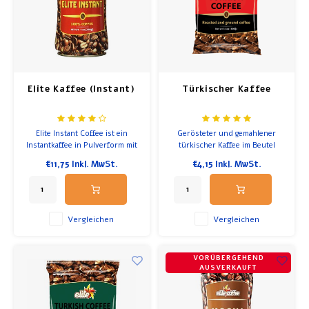
Frühstück und Mittagessen
Olivenöl
Elite Kaffee (Instant)
Türkischer Kaffee
Backen und Kochen
Elite Instant Coffee ist ein
Gerösteter und gemahlener
Instantkaffee in Pulverform mit
türkischer Kaffee im Beutel
mildem Geschmack, hergestellt
€11,75
Inkl. MwSt.
€4,15
Inkl. MwSt.
aus ausgewählten
Kaffeebohnen, die in einem
einzigartigen
Herstellungsverfahren geröstet
werden, das die vertraute Süße
Vergleichen
Vergleichen
des israelischen
Lieblingskaffees bewahrt. 1
VORÜBERGEHEND
AUSVERKAUFT