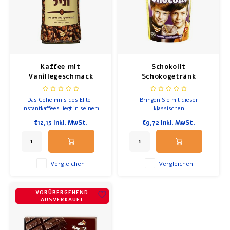
Kaffee mit
Schokolit
Vanillegeschmack
Schokogetränk
(Instant)
(Instant)
Das Geheimnis des Elite-
Bringen Sie mit dieser
Instantkaffees liegt in seinem
klassischen
einzigartigen und raffinierten
Schokoladenmilchmischung von
€12,15
Inkl. MwSt.
€9,72
Inkl. MwSt.
Geschmack.
Elite, die von Kindern und
Erwachsenen gleichermaßen
geliebt wird, einen Hauch von
Israel in Ihr Zuhause.
Vergleichen
Vergleichen
VORÜBERGEHEND
AUSVERKAUFT