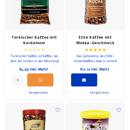
Türkischer Kaffee mit
Elite Kaffee mit
Kardamom
Mokka-Geschmack
(Instant)
Türkischer Kaffee ist Kaffee, bei
Das Geheimnis des Elite-
dem die Sorten in der Mischung
Instantkaffees liegt in seinem
einer einzigartigen Röstung
einzigartigen und raffinierten
€4,99
Inkl. MwSt.
€12,15
Inkl. MwSt.
unterzogen werden, um einen
Geschmack.
typischen Geschmack und ein
typisches Aroma zu erzeugen,
und dann in die Mischung
gemischt und zu einem Pulver
Vergleichen
Vergleichen
gemahlen werden.