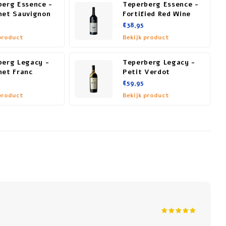
berg Essence -
Teperberg Essence -
net Sauvignon
Fortified Red Wine
€38,95
product
Bekijk product
berg Legacy -
Teperberg Legacy -
net Franc
Petit Verdot
€59,95
product
Bekijk product