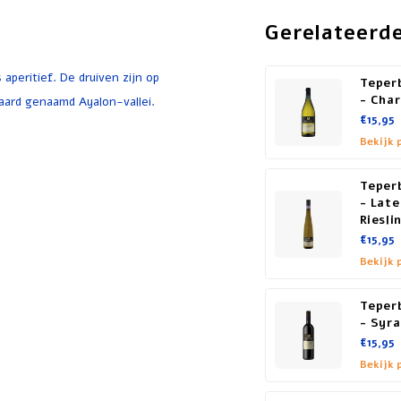
Gerelateerd
 aperitief. De druiven zijn op
Teper
- Cha
ngaard genaamd Ayalon-vallei.
€15,95
Bekijk 
Teper
- Late
Riesli
€15,95
Bekijk 
Teper
- Syr
€15,95
Bekijk 