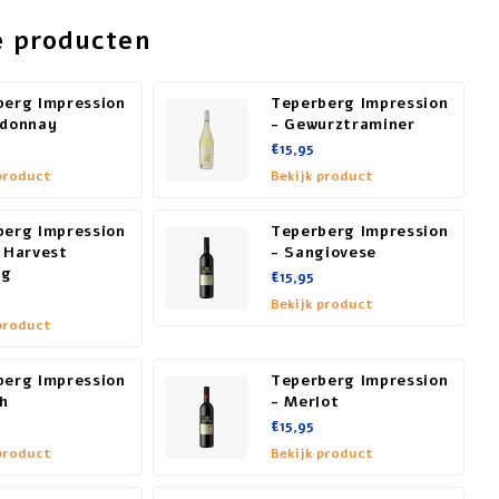
e producten
berg Impression
Teperberg Impression
rdonnay
- Gewurztraminer
€15,95
product
Bekijk product
berg Impression
Teperberg Impression
 Harvest
- Sangiovese
ng
€15,95
Bekijk product
product
berg Impression
Teperberg Impression
ah
- Merlot
€15,95
product
Bekijk product