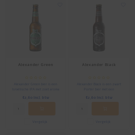
Alexander Green
Alexander Black
Alexander Green bier is een
Alexander Black is een zwart
Israëlische IPA met zoet aroma
Porter bier met een
door fruitsoorten als mango en
overweldigende robuuste en
€2,60
Incl. btw
€2,60
Incl. btw
grapefruit. Perfect voor gegrild
verwarmende smaak van koffie,
vlees en pittige gerechten.
pure chocolade en gedroogd
Perfecte balans tussen bittere
fruit. Rijk met aroma's als
afdronk en zoete fruitige tonen.
espresso, donkere chocolade
en gedroogd fruit.
Vergelijk
Vergelijk