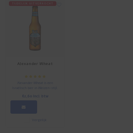
TIJDELIJK UITVERKOCHT
Alexander Wheat
Alexander Wheat is een
Israëlisch bier in Weizen-stijl.
Licht, fris, goudgeel en perfect
€2,60
Incl. btw
om ijskoud te serveren op een
warme dag of na een dag hard
werken.
Vergelijk