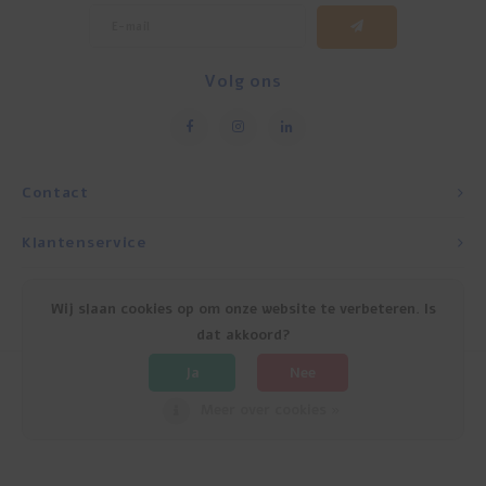
Volg ons
Contact
Klantenservice
Mijn account
Wij slaan cookies op om onze website te verbeteren. Is
dat akkoord?
Ja
Nee
Meer over cookies »
© Copyright 2026 Experience Israel - Powered by
Lightspeed
- Theme by
Shopmonkey