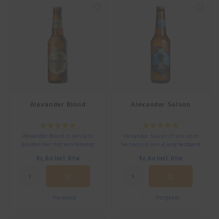
Alexander Blond
Alexander Saison
Alexander Blond is een licht
Alexander Saison (Frans voor
gouden bier met een bloemig
Seizoen) is een al lang bestaand
aroma dat tevens een
bier in Belgische stijl. Een
€2,60
Incl. btw
€2,60
Incl. btw
honingachtige smaak heeft. Een
combinatie van droogheid en
perfecte balans tussen een
zuur met verschillende smaken
droog maar zacht bier. Met een
en geuren.
alcoholpercentage van 5,3%.
Vergelijk
Vergelijk