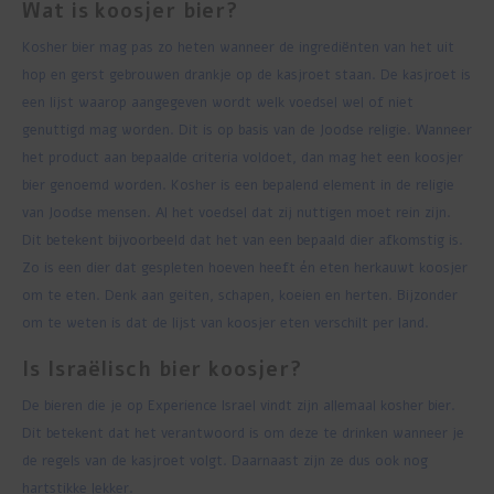
Wat is koosjer bier?
Kosher bier mag pas zo heten wanneer de ingrediënten van het uit
hop en gerst gebrouwen drankje op de kasjroet staan. De kasjroet is
een lijst waarop aangegeven wordt welk voedsel wel of niet
genuttigd mag worden. Dit is op basis van de Joodse religie. Wanneer
het product aan bepaalde criteria voldoet, dan mag het een koosjer
bier genoemd worden. Kosher is een bepalend element in de religie
van Joodse mensen. Al het voedsel dat zij nuttigen moet rein zijn.
Dit betekent bijvoorbeeld dat het van een bepaald dier afkomstig is.
Zo is een dier dat gespleten hoeven heeft én eten herkauwt koosjer
om te eten. Denk aan geiten, schapen, koeien en herten. Bijzonder
om te weten is dat de lijst van koosjer eten verschilt per land.
Is Israëlisch bier koosjer?
De bieren die je op Experience Israel vindt zijn allemaal kosher bier.
Dit betekent dat het verantwoord is om deze te drinken wanneer je
de regels van de kasjroet volgt. Daarnaast zijn ze dus ook nog
hartstikke lekker.