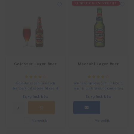
TIJDELIJK UITVERKOCHT
Accessoires
Ontbijt en Lunch
Olijfolie
Bakken en Koken
Goldstar Lager Beer
Maccabi Lager Beer
Goldstar is een Israëlisch
Waar alternatieve cultuur bloeit,
biermerk dat is gecertificeerd
waar je underground concerten
als koosjer door het rabbinaat.
en schoppende originele kunst
€1,79
Incl. btw
€1,79
Incl. btw
Het bier wordt gebrouwd in
vindt, daar vind je Maccabee
Netanja bij Tempo Beer
bier.
Industries.
Vergelijk
Vergelijk