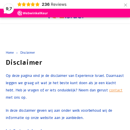
×
236
Reviews
9,7
0
Hoofdmenu / schoonheidsartikelen
Hoofdmenu / cadeau artikelen
Hoofdmenu / drinken
Hoofdmenu / eten
Hoofdmenu
Hoofdmenu /
Hoofdmenu /
Schoonheidsartikelen
Cadeau artikelen
Drinken
Eten
Taal
Home
Disclaimer
Disclaimer
Wijn
Conserven
Zalf en Crème
Geschenkpakketten
Rode 
Koffi
Groen
Snack
Soep 
Brood
Nederlands
Op deze pagina vind je de disclaimer van Experience Israel. Daarnaast
Bier
Koek en Cake
Parfum en Zeep
leggen we graag uit wat je het beste kunt doen als je een klacht
Rosé
Thee
Vis
Choco
Siroo
hebt. Heb je vragen of er iets onduidelijk? Neem dan gerust
contact
Deutsch
Druivensap
Snoep en Snacks
Olie
Witte
Choco
Snoep
met ons op.
Crack
English
In deze disclaimer geven wij aan onder welk voorbehoud wij de
Warm Drinken
Sauzen en Kruiden
Badzout
Ontbi
informatie op onze website aan je aanbieden.
Accessoires
Soep