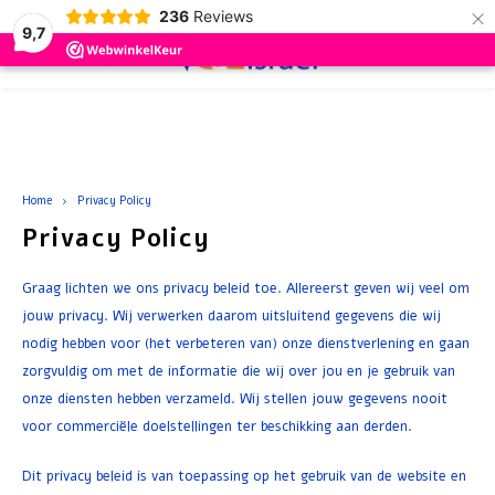
×
236
Reviews
9,7
0
Hoofdmenu / schoonheidsartikelen
Hoofdmenu / cadeau artikelen
Hoofdmenu / drinken
Hoofdmenu / eten
Hoofdmenu
Hoofdmenu /
Hoofdmenu /
Schoonheidsartikelen
Cadeau artikelen
Drinken
Eten
Taal
Home
Privacy Policy
Privacy Policy
Wijn
Conserven
Zalf en Crème
Geschenkpakketten
Rode 
Koffi
Groen
Snack
Soep 
Brood
Nederlands
Graag lichten we ons privacy beleid toe. Allereerst geven wij veel om
Bier
Koek en Cake
Parfum en Zeep
jouw privacy. Wij verwerken daarom uitsluitend gegevens die wij
Rosé
Thee
Vis
Choco
Siroo
nodig hebben voor (het verbeteren van) onze dienstverlening en gaan
Deutsch
Druivensap
Snoep en Snacks
Olie
Witte
Choco
Snoep
zorgvuldig om met de informatie die wij over jou en je gebruik van
Crack
onze diensten hebben verzameld. Wij stellen jouw gegevens nooit
English
Warm Drinken
Sauzen en Kruiden
Badzout
voor commerciële doelstellingen ter beschikking aan derden.
Ontbi
Dit privacy beleid is van toepassing op het gebruik van de website en
Accessoires
Soep