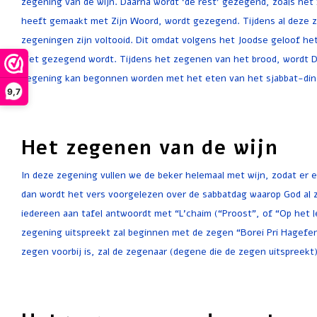
zegening van de wijn. Daarna wordt ‘de rest’ gezegend, zoals het 
heeft gemaakt met Zijn Woord, wordt gezegend. Tijdens al deze ze
zegeningen zijn voltooid. Dit omdat volgens het Joodse geloof h
niet gezegend wordt. Tijdens het zegenen van het brood, wordt D
zegening kan begonnen worden met het eten van het sjabbat-din
9,7
Het zegenen van de wijn
In deze zegening vullen we de beker helemaal met wijn, zodat er e
dan wordt het vers voorgelezen over de sabbatdag waarop God al z
iedereen aan tafel antwoordt met “L’chaim (“Proost”, of “Op het 
zegening uitspreekt zal beginnen met de zegen “Borei Pri Hagefe
zegen voorbij is, zal de zegenaar (degene die de zegen uitspreekt)