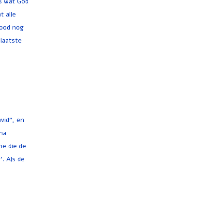
es wat God
t alle
rood nog
laatste
vid", en
rna
ne die de
. Als de