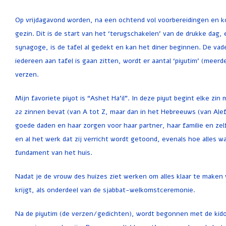
Op vrijdagavond worden, na een ochtend vol voorbereidingen en
gezin. Dit is de start van het ‘terugschakelen’ van de drukke dag,
synagoge, is de tafel al gedekt en kan het diner beginnen. De vade
iedereen aan tafel is gaan zitten, wordt er aantal ‘piyutim’ (meerd
verzen.
Mijn favoriete piyot is “Ashet Ha’il”. In deze piyut begint elke z
22 zinnen bevat (van A tot Z, maar dan in het Hebreeuws (van Alef 
goede daden en haar zorgen voor haar partner, haar familie en zel
en al het werk dat zij verricht wordt getoond, evenals hoe alles wat
fundament van het huis.
Nadat je de vrouw des huizes ziet werken om alles klaar te maken v
krijgt, als onderdeel van de sjabbat-welkomstceremonie.
Na de piyutim (de verzen/gedichten), wordt begonnen met de kidoe