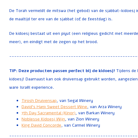
De Torah vermeldt de mitswa (het gebod) van de sjabbat-kidoesj i
de maaltijd ter ere van de sjabbat (of de feestdag) is.
De kidoesj bestaat uit een piyut (een religieus gedicht met meerd
meer), en eindigt met de zegen op het brood.
----------------------------------------------------
TIP: Deze producten passen perfect bij de kidoesj!
Tijdens de
kidoesj! Daarnaast kan ook druivensap gebruikt worden, aangezien 
ware Israël experience.
Tirosh Druivensap
, van Segal Winery
David's Harp Sweet Dessert Wine
, van Arza Winery
7th Day Sacramental (Kinor)
, van Barkan Winery
Noblesse Kidoesj Wijn
, van Zion Winery
King David Concorde
, van Carmel Winery
----------------------------------------------------