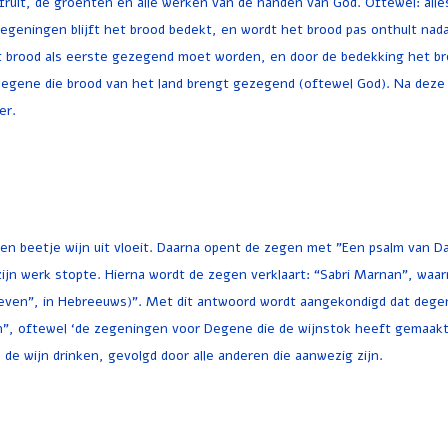
fruit, de groenten en alle werken van de handen van God. Oftewel: all
geningen blijft het brood bedekt, en wordt het brood pas onthult nada
et brood als eerste gezegend moet worden, en door de bedekking het b
egene die brood van het land brengt gezegend (oftewel God). Na deze 
er.
en beetje wijn uit vloeit. Daarna opent de zegen met "Een psalm van Da
ijn werk stopte. Hierna wordt de zegen verklaart: “Sabri Marnan”, waa
leven”, in Hebreeuws)”. Met dit antwoord wordt aangekondigd dat dege
n”, oftewel ‘de zegeningen voor Degene die de wijnstok heeft gemaakt’
 de wijn drinken, gevolgd door alle anderen die aanwezig zijn.