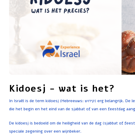
Kidoesj - wat is het?
In Israël is de term kidoesj (Hebreeuws: קידוש) erg belangrijk. De letterlijke betekenis is ‘heiliging’, maar met de kidoesj wordt de zegening bedoelt
die het begin en het eind van de sjabbat of van een feestdag aang
De kidoesj is bedoeld om de heiligheid van de dag (sjabbat of fe
speciale zegening over een wijnbeker.