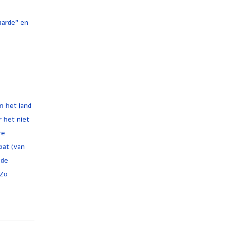
aarde" en
n het land
 het niet
re
bat (van
 de
 Zo