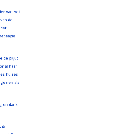
der van het
 van de
adat
 bepaalde
e de piyut
or al haar
des huizes
 gezien als
ng en dank
s de