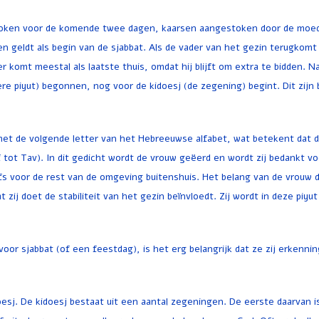
 koken voor de komende twee dagen, kaarsen aangestoken door de moe
 en geldt als begin van de sjabbat. Als de vader van het gezin terugkomt
r komt meestal als laatste thuis, omdat hij blijft om extra te bidden. N
ere piyut) begonnen, nog voor de kidoesj (de zegening) begint. Dit zijn
in met de volgende letter van het Hebreeuwse alfabet, wat betekent dat d
tot Tav). In dit gedicht wordt de vrouw geëerd en wordt zij bedankt vo
fs voor de rest van de omgeving buitenshuis. Het belang van de vrouw 
 zij doet de stabiliteit van het gezin beïnvloedt. Zij wordt in deze piyut
oor sjabbat (of een feestdag), is het erg belangrijk dat ze zij erkenni
sj. De kidoesj bestaat uit een aantal zegeningen. De eerste daarvan i