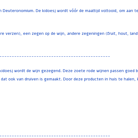
n Deuteronomium. De kidoesj wordt vóór de maaltijd voltooid, om aan t
ere verzen), een zegen op de wijn, andere zegeningen (fruit, hout, land
---------------------------------------------
 kidoesj wordt de wijn gezegend. Deze zoete rode wijnen passen goed b
dat ook van druiven is gemaakt. Door deze producten in huis te halen, k
---------------------------------------------