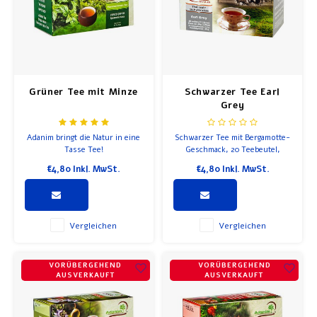
Grüner Tee mit Minze
Schwarzer Tee Earl
Grey
Adanim bringt die Natur in eine
Schwarzer Tee mit Bergamotte-
Tasse Tee!
Geschmack, 20 Teebeutel,
Adanim verwendet keine
€4,80
Inkl. MwSt.
€4,80
Inkl. MwSt.
chemischen Pestizide oder
Düngemittel, daher ist der
Geruch und Geschmack optimal.
Vergleichen
Vergleichen
VORÜBERGEHEND
VORÜBERGEHEND
AUSVERKAUFT
AUSVERKAUFT