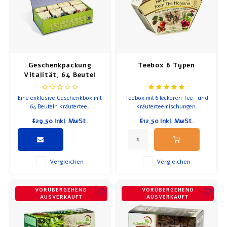
Geschenkpackung
Teebox 6 Typen
Vitalität, 64 Beutel
Kräutertee
Eine exklusive Geschenkbox mit
Teebox mit 6 leckeren Tee- und
64 Beuteln Kräutertee,
Kräuterteemischungen.
bestehend aus acht köstlichen
€29,50
Inkl. MwSt.
€12,50
Inkl. MwSt.
Sorten, die nicht nur lecker
sind, sondern auch eine
positive Wirkung auf die
Gesundheit haben und das
Wohlbefinden fördern.
Vergleichen
Vergleichen
VORÜBERGEHEND
VORÜBERGEHEND
AUSVERKAUFT
AUSVERKAUFT