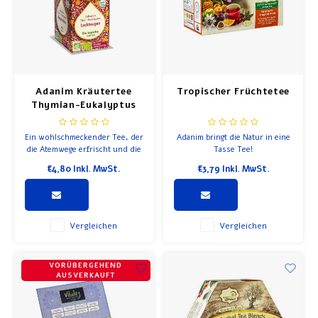
Frühstück und Mittagessen
Olivenöl
Adanim Kräutertee
Tropischer Früchtetee
Backen und Kochen
Thymian-Eukalyptus
Ein wohlschmeckender Tee, der
Adanim bringt die Natur in eine
die Atemwege erfrischt und die
Tasse Tee!
freie Atmung fördert.
€4,80
Inkl. MwSt.
€3,79
Inkl. MwSt.
Vergleichen
Vergleichen
VORÜBERGEHEND
AUSVERKAUFT