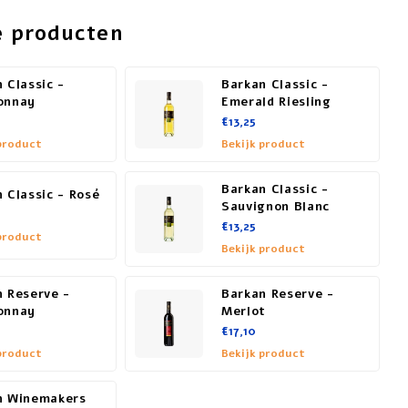
e producten
 Classic -
Barkan Classic -
onnay
Emerald Riesling
€13,25
product
Bekijk product
Barkan Classic -
 Classic - Rosé
Sauvignon Blanc
€13,25
product
Bekijk product
 Reserve -
Barkan Reserve -
onnay
Merlot
€17,10
product
Bekijk product
n Winemakers