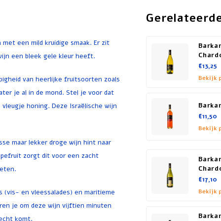
Gerelateerd
 met een mild kruidige smaak. Er zit
Barkan
Chard
wijn een bleek gele kleur heeft.
€13,25
Bekijk 
pigheid van heerlijke fruitsoorten zoals
ter je al in de mond. Stel je voor dat
Barkan
 vleugje honing. Deze Israëlische wijn
€11,50
Bekijk 
sse maar lekker droge wijn hint naar
pefruit zorgt dit voor een zacht
Barkan
ieten.
Chard
€17,10
s (vis- en vleessalades) en maritieme
Bekijk 
ren je om deze wijn vijftien minuten
Barka
recht komt.