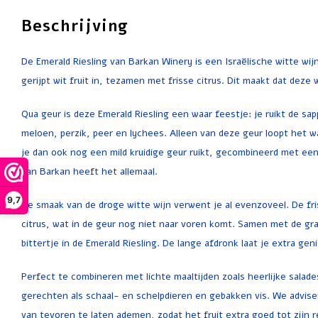
Beschrijving
De Emerald Riesling van Barkan Winery is een Israëlische witte wijn
gerijpt wit fruit in, tezamen met frisse citrus. Dit maakt dat deze 
Qua geur is deze Emerald Riesling een waar feestje: je ruikt de sap
meloen, perzik, peer en lychees. Alleen van deze geur loopt het wa
je dan ook nog een mild kruidige geur ruikt, gecombineerd met een
van Barkan heeft het allemaal.
9,7
De smaak van de droge witte wijn verwent je al evenzoveel. De fri
citrus, wat in de geur nog niet naar voren komt. Samen met de gra
bittertje in de Emerald Riesling. De lange afdronk laat je extra gen
Perfect te combineren met lichte maaltijden zoals heerlijke salade
gerechten als schaal- en schelpdieren en gebakken vis. We advise
van tevoren te laten ademen, zodat het fruit extra goed tot zijn 