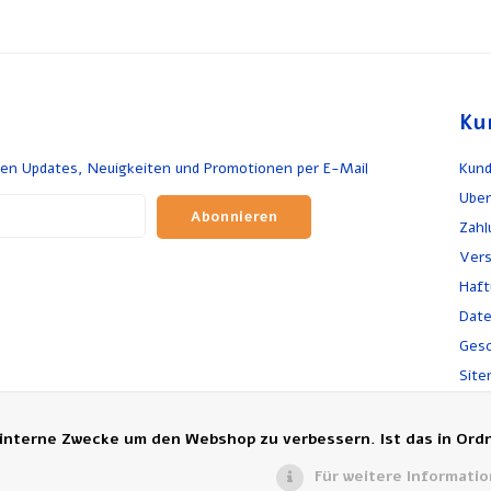
Ku
en Updates, Neuigkeiten und Promotionen per E-Mail
Kund
Uber
Abonnieren
Zah
Vers
Haft
Dat
Gesc
Site
Rück
Bes
 interne Zwecke um den Webshop zu verbessern. Ist das in Ord
Für weitere Informati