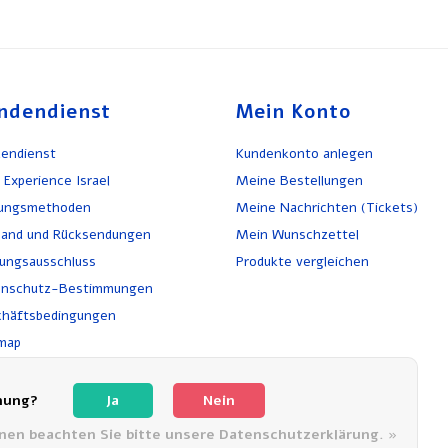
ndendienst
Mein Konto
endienst
Kundenkonto anlegen
 Experience Israel
Meine Bestellungen
lungsmethoden
Meine Nachrichten (Tickets)
and und Rücksendungen
Mein Wunschzettel
ungsausschluss
Produkte vergleichen
enschutz-Bestimmungen
häftsbedingungen
map
kehr
chwerden
nung?
Ja
Nein
onen beachten Sie bitte unsere Datenschutzerklärung. »