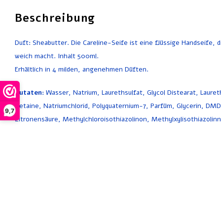
Beschreibung
Duft: Sheabutter. Die Careline-Seife ist eine flüssige Handseife, d
weich macht. Inhalt 500ml.
Erhältlich in 4 milden, angenehmen Düften.
Zutaten:
Wasser, Natrium, Laurethsulfat, Glycol Distearat, Laur
Betaine, Natriumchlorid, Polyquaternium-7, Parfüm, Glycerin, DMDM
9,7
Zitronensäure, Methylchloroisothiazolinon, Methylxylisothiazolin