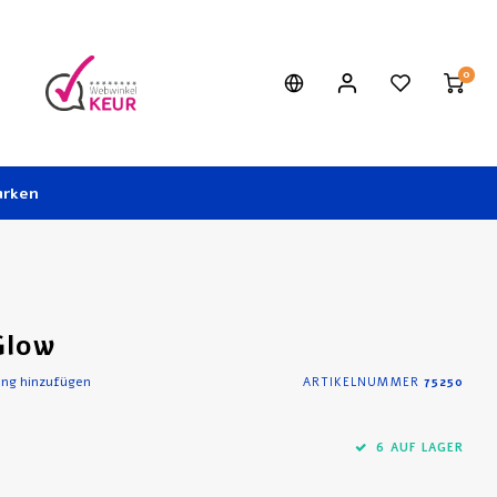
0
rken
Glow
ung hinzufügen
ARTIKELNUMMER
75250
6 AUF LAGER