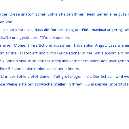
per. Diese anatomischen Sohlen helfen Ihnen, beim Gehen eine gute H
en vor.
sind so gestaltet, dass die Durchblutung der Füße maximal angeregt wir
erzhafte und gesündere Füße bekommen.
ür einen Moment Ihre Schuhe ausziehen, haben aber Angst, dass alle um
 schnell absorbiert und durch kleine Löcher in der Sohle absorbiert. W
Fix Sohlen sind 100% antibakteriell und verhindern somit den unangene
e Ihre Schuhe bedenkenlos ausziehen können.
in der Sohle bietet deinem Fuß großartigen Halt. Der Schaum wird wei
diese Weise erhalten schwache Stellen in Ihrem Fuß maximale Unterstütz