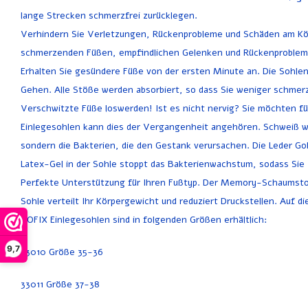
lange Strecken schmerzfrei zurücklegen.
Verhindern Sie Verletzungen, Rückenprobleme und Schäden am Kör
schmerzenden Füßen, empfindlichen Gelenken und Rückenproblem
Erhalten Sie gesündere Füße von der ersten Minute an. Die Sohlen 
Gehen. Alle Stöße werden absorbiert, so dass Sie weniger schm
Verschwitzte Füße loswerden! Ist es nicht nervig? Sie möchten f
Einlegesohlen kann dies der Vergangenheit angehören. Schweiß wird
sondern die Bakterien, die den Gestank verursachen. Die Leder Go
Latex-Gel in der Sohle stoppt das Bakterienwachstum, sodass Si
Perfekte Unterstützung für Ihren Fußtyp. Der Memory-Schaumstoff 
Sohle verteilt Ihr Körpergewicht und reduziert Druckstellen. Auf 
GOFIX Einlegesohlen sind in folgenden Größen erhältlich:
9,7
33010 Größe 35-36
33011 Größe 37-38