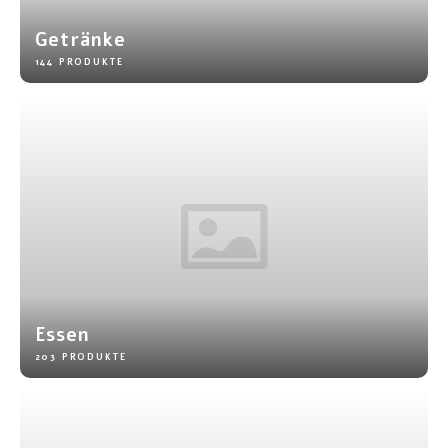
Frühstück und Mittagessen
Getränke
144 PRODUKTE
Olivenöl
Backen und Kochen
Essen
203 PRODUKTE