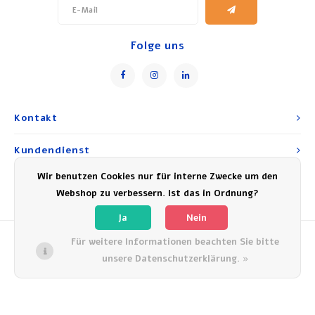
Folge uns
Kontakt
Kundendienst
Wir benutzen Cookies nur für interne Zwecke um den
Mein Konto
Webshop zu verbessern. Ist das in Ordnung?
Ja
Nein
Für weitere Informationen beachten Sie bitte
unsere Datenschutzerklärung. »
© Copyright 2026 Experience Israel - Powered by
Lightspeed
- Theme by
Shopmonkey