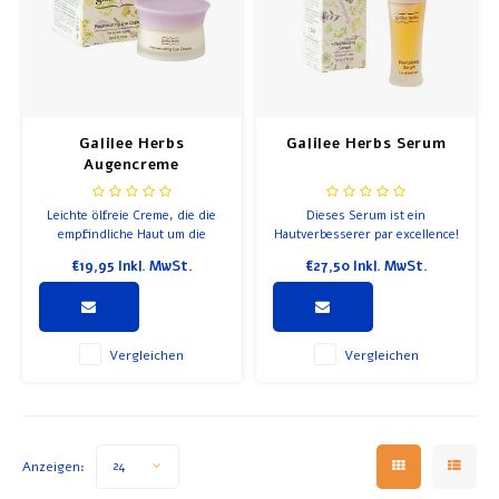
Galilee Herbs
Galilee Herbs Serum
Augencreme
Leichte ölfreie Creme, die die
Dieses Serum ist ein
empfindliche Haut um die
Hautverbesserer par excellence!
Augen erweicht und glättet.
Die Formel aus Heilkräutern
€19,95
Inkl. MwSt.
€27,50
Inkl. MwSt.
Reduziert Tränensäcke und
und Aromaölen kräftigt und
strafft die Haut. Kein Parfüm
pflegt und ist eine
hinzugefügt. Inhalt: 30 ml
Energiequelle für die Haut.
Vergleichen
Vergleichen
Anzeigen:
24