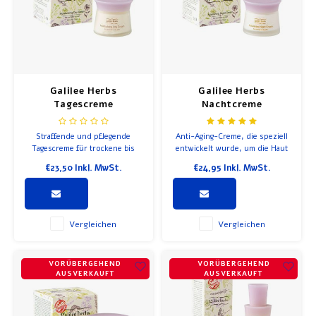
Frühstück und Mittagessen
Olivenöl
Galilee Herbs
Galilee Herbs
Backen und Kochen
Tagescreme
Nachtcreme
Straffende und pflegende
Anti-Aging-Creme, die speziell
Tagescreme für trockene bis
entwickelt wurde, um die Haut
normale Haut.
zu reparieren und intensiv zu
€23,50
Inkl. MwSt.
€24,95
Inkl. MwSt.
pflegen. Gibt der Haut neue
Energie. Kein Parfüm
hinzugefügt. Inhalt: 50 ml
Vergleichen
Vergleichen
VORÜBERGEHEND
VORÜBERGEHEND
AUSVERKAUFT
AUSVERKAUFT