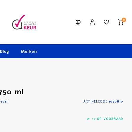
0
Blog
Merken
750 ml
oegen
ARTIKELCODE
1020810
12 OP VOORRAAD