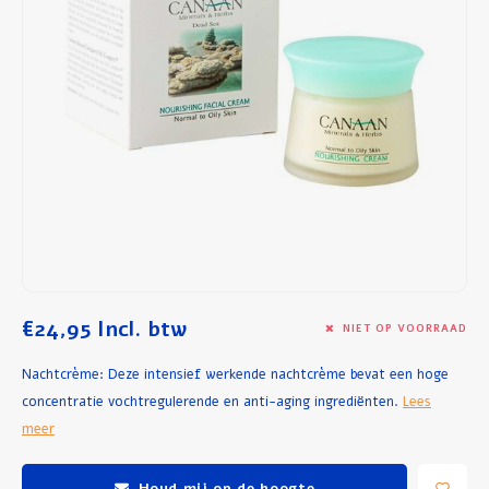
Ontbijt en Lunch
Olijfolie
Bakken en Koken
€24,95
Incl. btw
NIET OP VOORRAAD
Nachtcrème: Deze intensief werkende nachtcrème bevat een hoge
concentratie vochtregulerende en anti-aging ingrediënten.
Lees
meer
Houd mij op de hoogte