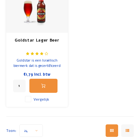
Ontbijt en Lunch
Olijfolie
Goldstar Lager Beer
Bakken en Koken
Goldstar is een Israëlisch
biermerk dat is gecertificeerd
als koosjer door het rabbinaat.
€1,79
Incl. btw
Het bier wordt gebrouwd in
Netanja bij Tempo Beer
Industries.
Vergelijk
Toon:
24