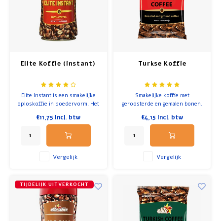
Ontbijt en Lunch
Olijfolie
Elite Koffie (instant)
Turkse Koffie
Bakken en Koken
Elite Instant is een smakelijke
Smakelijke koffie met
oploskoffie in poedervorm. Het
geroosterde en gemalen bonen.
heeft een milde zoete smaak
100 gram in een Turkse koffie
€11,75
Incl. btw
€4,15
Incl. btw
doordat de koffiebonen op een
zak. Een oploskoffie in
unieke wijze zijn geroosterd.
poedervorm.
Dit is de favoriete Israëlische
koffie.
Vergelijk
Vergelijk
TIJDELIJK UITVERKOCHT