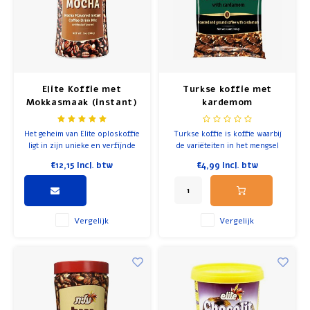
Elite Koffie met
Turkse koffie met
Mokkasmaak (instant)
kardemom
Het geheim van Elite oploskoffie
Turkse koffie is koffie waarbij
ligt in zijn unieke en verfijnde
de variëteiten in het mengsel
smaak.
een unieke branding ondergaan
€12,15
Incl. btw
€4,99
Incl. btw
om een typische smaak en
aroma te creëren en vervolgens
in het mengsel worden gemengd
en vermalen tot een poeder.
Vergelijk
Vergelijk