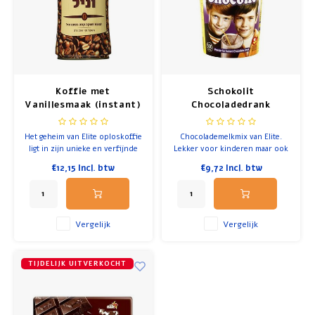
Koffie met
Schokolit
Vanillesmaak (instant)
Chocoladedrank
(Instant)
Het geheim van Elite oploskoffie
Chocolademelkmix van Elite.
ligt in zijn unieke en verfijnde
Lekker voor kinderen maar ook
smaak.
voor volwassenen. Gemaakt in
€12,15
Incl. btw
€9,72
Incl. btw
Israël. 500 gram.
Vergelijk
Vergelijk
TIJDELIJK UITVERKOCHT