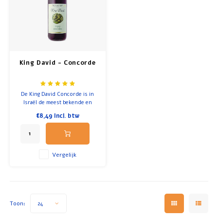
Ontbijt en Lunch
Olijfolie
King David - Concorde
Bakken en Koken
De King David Concorde is in
Israël de meest bekende en
geliefde dessertwijn voor de
€8,49
Incl. btw
Kiddush of Pesach.
Vergelijk
Toon:
24