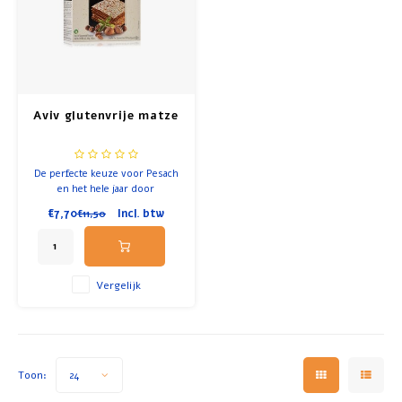
Ontbijt en Lunch
Olijfolie
Aviv glutenvrije matze
Bakken en Koken
De perfecte keuze voor Pesach
en het hele jaar door
€7,70
Incl. btw
€11,50
Vergelijk
Toon:
24