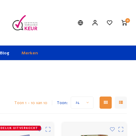
0
Blog
Merken
Toon 1 - 10 van 10
Toon:
24
JDELIJK UITVERKOCHT