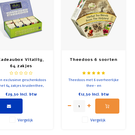
Cadeaubox Vitality,
Theedoos 6 soorten
64 zakjes
kruidenthee
n exclusieve geschenkdoos
Theedoos met 6 overheerlijke
et 64 zakjes kruidenthee,
thee- en
bestaande uit acht
kruidentheemelanges.
€29,50
Incl. btw
€12,50
Incl. btw
verrukkelijke varianten die
et alleen heerlijk zijn, maar
ook een positieve invloed
ebben op de gezondheid en
het welzijn bevorderen.
Vergelijk
Vergelijk