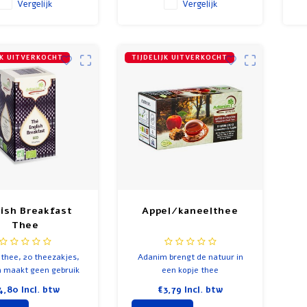
Vergelijk
Vergelijk
JK UITVERKOCHT
TIJDELIJK UITVERKOCHT
lish Breakfast
Appel/kaneelthee
Thee
thee, 20 theezakjes,
Adanim brengt de natuur in
 maakt geen gebruik
een kopje thee
van chemische
4,80
Incl. btw
€3,79
Incl. btw
ijdingsmiddelen of