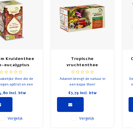
im Kruidenthee
Tropische
m-eucalyptus
vruchtenthee
akelijke thee die de
Adanim brengt de natuur in
Ee
egen opfrist en een
een kopje thee!
m
demhaling bevordert.
4,80
Incl. btw
€3,79
Incl. btw
ni
h
Vergelijk
Vergelijk