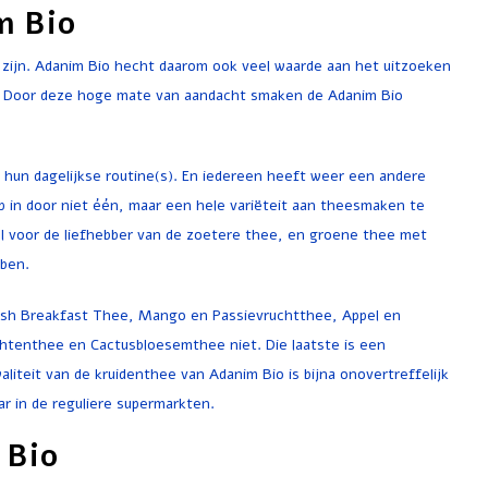
m Bio
jn. Adanim Bio hecht daarom ook veel waarde aan het uitzoeken
it. Door deze hoge mate van aandacht smaken de Adanim Bio
hun dagelijkse routine(s). En iedereen heeft weer een andere
p in door niet één, maar een hele variëteit aan theesmaken te
l voor de liefhebber van de zoetere thee, en groene thee met
bben.
lish Breakfast Thee, Mango en Passievruchtthee, Appel en
htenthee en Cactusbloesemthee niet. Die laatste is een
liteit van de kruidenthee van Adanim Bio is bijna onovertreffelijk
r in de reguliere supermarkten.
 Bio