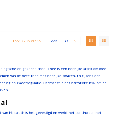
Toon 1 - 10 van 10
Toon:
24
biologische en gezonde thee. Thee is een heerlijke drank om mee
armen van de hete thee met heerlijke smaken. En tijdens een
oeding en zweetregulatie. Daarnaast is het hartstikke leuk om de
ekken.
al
urt van Nazareth is het gevestigd en werkt het continu aan het