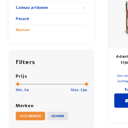
Cadeau artikelen
Pesach
Merken
Adan
Filters
tij
Prijs
Een sm
luchtw
open a
€
Min: €
0
Max: €
30
Merken
ALLE MERKEN
ADANIM