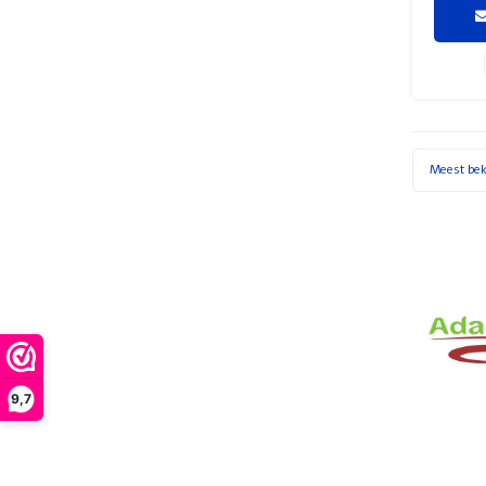
kunstme
en s
Meest be
9,7