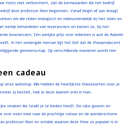
r roots niet verloochent, zijn de kernwaarden die het bedrijf
bedrijf door professor Alon begonnen. Vanaf begin af aan draagt
erken om die reden biologisch en milieuvriendelijk bij het telen en
 eerlijk behandelen van leveranciers en kiezen ze, bij het
erde leveranciers. Een eerlijke prijs voor iedereen is wat de Adanim
eft. In het verlengde hiervan ligt het feit dat de theeproducent
omliggende gemeenschap. Op verschillende manieren wordt hier
 een cadeau
 op onze webshop. We hebben de heerlijkste theesoorten voor je
neer jij bestelt, heb je deze daarom snel in huis.
ke smaken die Israël je te bieden heeft. De rijke geuren en
e voor even mee naar de prachtige natuur en de wonderschone
 van professor Alon en ontdek waarom deze thee zo populair is in