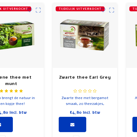
JK UITVERKOCHT
TIJDELIJK UITVERKOCHT
TI
ene thee met
Zwarte thee Earl Grey
munt
 brengt de natuur in
Zwarte thee met bergamot
A
en kopje thee!
smaak, 20 theezakjes,
Adanim maakt geen gebruik
4,80
Incl. btw
€4,80
Incl. btw
van chemische
bestrijdingsmiddelen of
kunstmest, waardoor de geur
en smaak optimaal is.