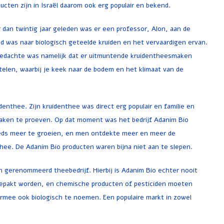
ucten zijn in Israël daarom ook erg populair en bekend.
dan twintig jaar geleden was er een professor, Alon, aan de
d was naar biologisch geteelde kruiden en het vervaardigen ervan.
 gedachte was namelijk dat er uitmuntende kruidentheesmaken
elen, waarbij je keek naar de bodem en het klimaat van de
nthee. Zijn kruidenthee was direct erg populair en familie en
maken te proeven. Op dat moment was het bedrijf Adanim Bio
teeds meer te groeien, en men ontdekte meer en meer de
thee. De Adanim Bio producten waren bijna niet aan te slepen.
een gerenommeerd theebedrijf. Hierbij is Adanim Bio echter nooit
epakt worden, en chemische producten of pesticiden moeten
rmee ook biologisch te noemen. Een populaire markt in zowel