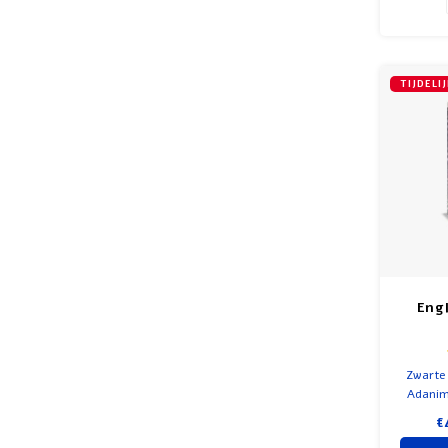
TIJDELI
Eng
Zwarte 
Adanim
€
bestr