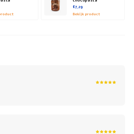
pasta
chocopasta
€7,29
product
Bekijk product