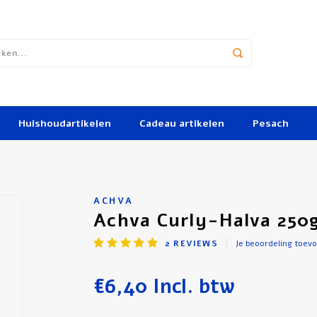
Huishoudartikelen
Cadeau artikelen
Pesach
ACHVA
Achva Curly-Halva 250
2
REVIEWS
Je beoordeling toev
€6,40
Incl. btw