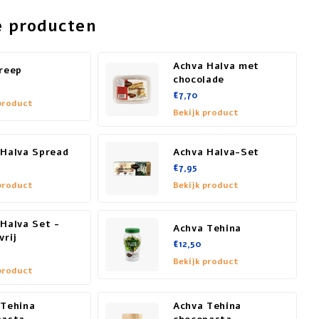
e producten
Achva Halva met
 reep
chocolade
€7,70
product
Bekijk product
 Halva Spread
Achva Halva-Set
€7,95
product
Bekijk product
Halva Set -
Achva Tehina
vrij
€12,50
Bekijk product
product
 Tehina
Achva Tehina