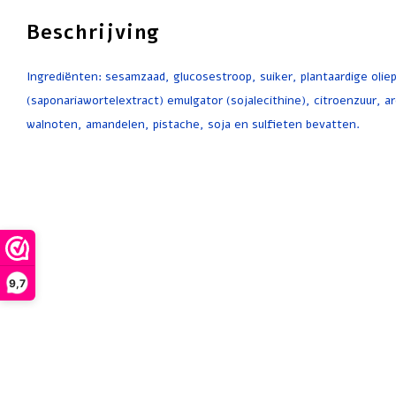
Beschrijving
Ingrediënten: sesamzaad, glucosestroop, suiker, plantaardige olie
(saponariawortelextract) emulgator (sojalecithine), citroenzuur, a
walnoten, amandelen, pistache, soja en sulfieten bevatten.
9,7